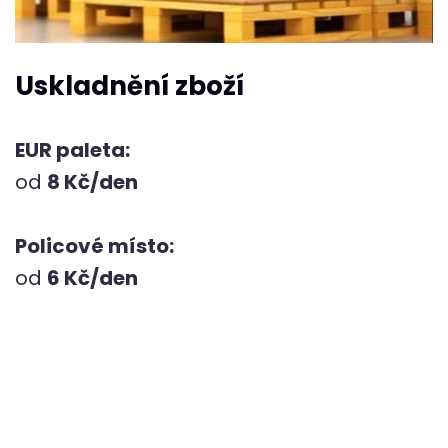
Uskladnění zboží
EUR paleta:
od
8 Kč/den
Policové místo:
od
6 Kč/den